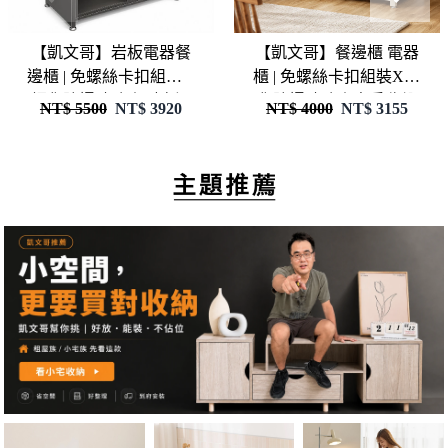
立即選購
立即選購
【凱文哥】岩板電器餐
【凱文哥】餐邊櫃 電器
邊櫃 | 免螺絲卡扣組裝X
櫃 | 免螺絲卡扣組裝X鋼
鋼化防爆玻璃｜耐高溫
化防爆玻璃｜廚房收納
NT$ 5500
NT$
3920
NT$ 4000
NT$
3155
油煙大容量收納 (抗刮耐
／餐廳／微波爐架｜岩
磨不滲色／碗盤餐具分
板耐熱檯面 防塵玻璃門
類櫃)@WO
(加高圍籬款)@WO