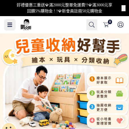
好禮優惠三重送💎滿2000元整單免運費!!💎滿3000元享
回饋5%購物金 ! !💎新會員註冊50元購物金
Cart
0
304不鏽鋼
實木/木心板傢俱
壓縮沙發
升降桌