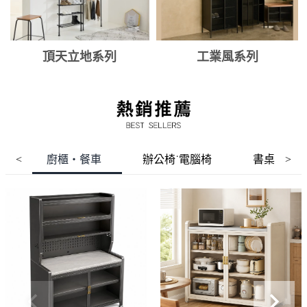
頂天立地系列
工業風系列
廚櫃‧餐車
辦公椅˙電腦椅
書桌
<
>